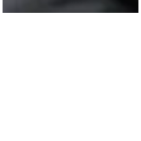
Introduktionsutbildning
Vid privat övningskörning för personbil och lätt lastbil
(behörighet B) behöver både handledare och elev ha
en giltig introduktionsutbildning.
Det är samma introdukt…
Läs mer +